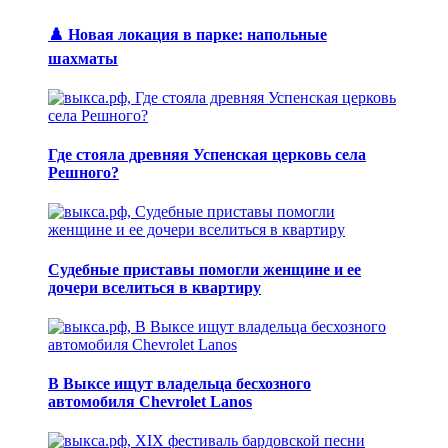
♟️ Новая локация в парке: напольные
шахматы
Где стояла древняя Успенская церковь села
Решного?
Судебные приставы помогли женщине и ее
дочери вселиться в квартиру
В Выксе ищут владельца бесхозного
автомобиля Chevrolet Lanos