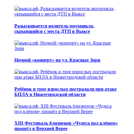
Разыскивается водитель мотоцикла,
скрывшийся с места ДТП в Выксе
Ночной «концерт» на ул. Красные Зори
Ребёнок и трое взрослых пострадали при атаке
БПЛА в Нижегородской области
XIII Фестиваль близнецов «Чудеса под клёном»
прошёл в Верхней Верее