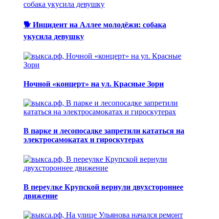
🐕 Инцидент на Аллее молодёжи: собака
укусила девушку
Ночной «концерт» на ул. Красные Зори
В парке и лесопосадке запретили кататься на
электросамокатах и гироскутерах
В переулке Крупской вернули двухстороннее
движение