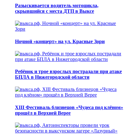
Разыскивается водитель мотоцикла,
скрывшийся с места ДТП в Выксе
Ночной «концерт» на ул. Красные Зори
Ребёнок и трое взрослых пострадали при атаке
БПЛА в Нижегородской области
XIII Фестиваль близнецов «Чудеса под клёном»
прошёл в Верхней Верее