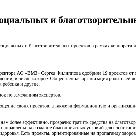
оциальных и благотворительны
социальных и благотворительных проектов в рамках корпоратив
ректора АО «ВМЗ» Сергея Филиппова одобрила 19 проектов от с
ний, в числе которых Общественная организация родителей дет
 ребенка и другие.
вок по замечаниям экспертов.
лощение своих проектов, а также информационную и организац
ам более эффективно, прозрачно тратить средства на благотво
направлены на создание благоприятных условий для воспитания 
доровья. Есть проекты, ориентированные на пропаганду здорово