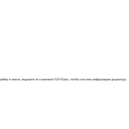
шибку в тексте, выделите её и нажмите Ctrl+Enter, чтобы отослать информацию редактору.