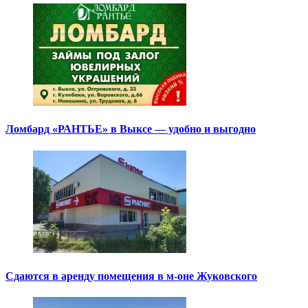
Ломбард «РАНТЬЕ» в Выксе — удобно и выгодно
Сдаются в аренду помещения в м-оне Жуковского