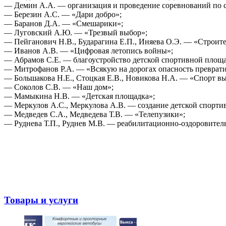
— Демин А.А. — организация и проведение соревнований по с
— Березин А.С. — «Дари добро»;
— Баранов Д.А. — «Смешарики»;
— Луговский А.Ю. — «Трезвый выбор»;
— Пейганович Н.В., Бударагина Е.П., Иняева О.Э. — «Строител
— Иванов А.В. — «Цифровая летопись войны»;
— Абрамов С.Е. — благоустройство детской спортивной площадк
— Митрофанов Р.А. — «Всякую на дорогах опасность преврати
— Большакова Н.Е., Стоцкая Е.В., Новикова Н.А. — «Спорт в
— Соколов С.В. — «Наш дом»;
— Мамыкина Н.В. — «Детская площадка»;
— Меркулов А.С., Меркулова А.В. — создание детской спортив
— Медведев С.А., Медведева Т.В. — «Телепузики»;
— Руднева Т.П., Руднев М.В. — реабилитационно-оздоровитель
Товары и услуги