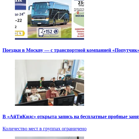
Поездки в Москву — с транспортной компанией «Попутчик
В «АйТиКидс» открыта запись на бесплатные пробные зан
Количество мест в группах ограничено