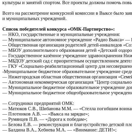
культуры и занятий спортом. Все проекты должны помочь пов
Всего на рассмотрение конкурсной комиссии в Выксе было за
и муниципальных учреждений.
Список победителей конкурса «ОМК-Партнерство»:
— НКО, государственные и муниципальные учреждения:
— Муниципальное автономное учреждение «Радио Выкса» —
— Общественная организация родителей детей-инвалидов «Соз
— МБОУ дополнительного образования детей «Детский оздоро
— Государственное казённое учреждение здравоохранения Ни
— МБДОУ детский сад с приоритетным осуществлением деятел
— ГКУ «Социально-реабилитационный центр для несовершенно
-Муниципальное бюджетное образовательное учреждение средн
— Нижегородская областная общественная организация «Сем
— Автономная некоммерческая организация "Центр социальн
— Муниципальное бюджетное образовательное учреждение допо
— Муниципальное бюджетное общеобразовательное учреждени
— Сотрудники предприятий ОМК:
— Матюков С.В., Шибанова М.М. — «Стелла погибшим воина
— Плотников А.В. — «Выкса на зарядке»;
— Румянцев П.В. — «Дорога к победам»;
— Белова Е.В. — реконструкция и благоустройство детской пло
— Балдина В.А., Хебнева М.А. — «Внимание: ДЕТИ!»;