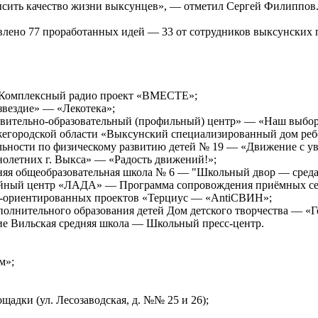
ысить качество жизни выксунцев», — отметил Сергей Филиппов
явлено 77 проработанных идей — 33 от сотрудников выксунских
 Комплексный радио проект «ВМЕСТЕ»;
вездие» — «Лекотека»;
вительно-образовательный (профильный) центр» — «Наш выбор
жегородской области «Выксунский специализированный дом реб
ьности по физическому развитию детей № 19 — «Движение с ув
летних г. Выкса» — «Радость движений!»;
яя общеобразовательная школа № 6 — "Школьный двор — среда 
ейный центр «ЛАДА» — Программа сопровождения приёмных се
о-ориентированных проектов «Терциус — «AntiСВИН»;
лнительного образования детей Дом детского творчества — «Го
е Вильская средняя школа — Школьный пресс-центр.
м»;
щадки (ул. Лесозаводская, д. №№ 25 и 26);