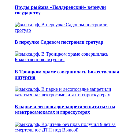
Пруды рыбхоза «Полдеревский» вернули
государству
В переулке Садовом построили тротуар
В Троицком храме совершилась Божественная
литургия
В парке и лесопосадке запретили кататься на
электросамокатах и гироскутерах