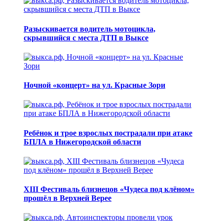
Разыскивается водитель мотоцикла,
скрывшийся с места ДТП в Выксе
Ночной «концерт» на ул. Красные Зори
Ребёнок и трое взрослых пострадали при атаке
БПЛА в Нижегородской области
XIII Фестиваль близнецов «Чудеса под клёном»
прошёл в Верхней Верее