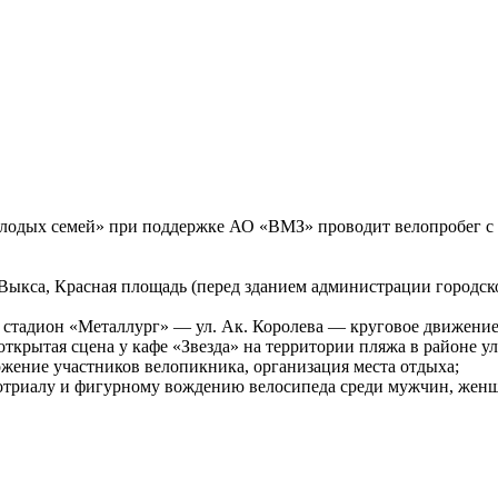
олодых семей» при поддержке АО «ВМЗ» проводит велопробег с
 Выкса, Красная площадь (перед зданием администрации городско
стадион «Металлург» — ул. Ак. Королева — круговое движение 
ткрытая сцена у кафе «Звезда» на территории пляжа в районе ул.
ожение участников велопикника, организация места отдыха;
лотриалу и фигурному вождению велосипеда среди мужчин, женщ