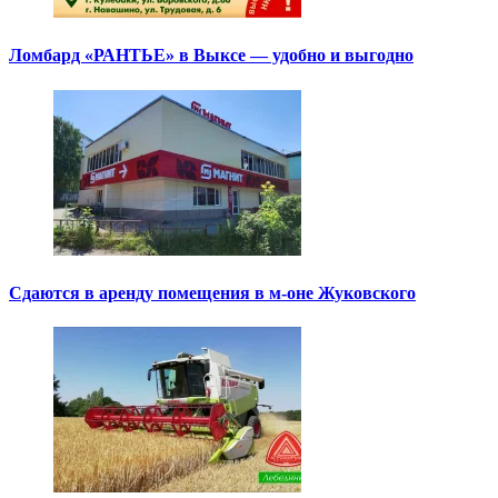
Ломбард «РАНТЬЕ» в Выксе — удобно и выгодно
Сдаются в аренду помещения в м-оне Жуковского