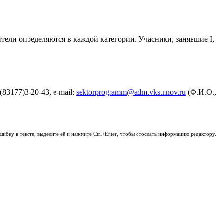
ели определяются в каждой категории. Учасники, занявшие I,
83177)3-20-43, e-mail:
sektorprogramm@adm.vks.nnov.ru
(Ф.И.О.,
шибку в тексте, выделите её и нажмите Ctrl+Enter, чтобы отослать информацию редактору.