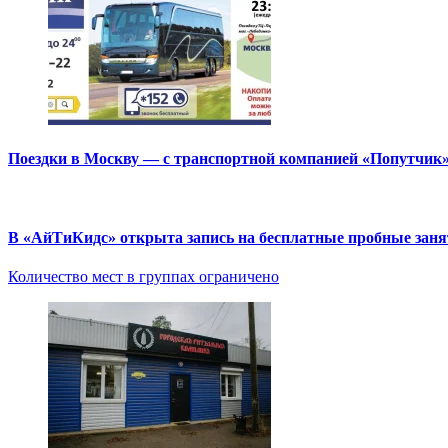
Поездки в Москву — с транспортной компанией «Попутчик
В «АйТиКидс» открыта запись на бесплатные пробные зан
Количество мест в группах ограничено