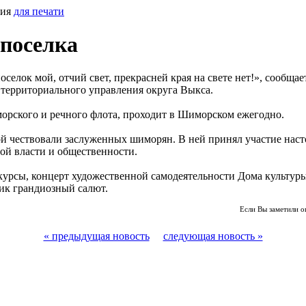
сия
для печати
поселка
селок мой, отчий свет, прекрасней края на свете нет!», сообща
 территориального управления округа Выкса.
орского и речного флота, проходит в Шиморском ежегодно.
ой чествовали заслуженных шиморян. В ней принял участие наст
ой власти и общественности.
нкурсы, концерт художественной самодеятельности Дома культур
ник грандиозный салют.
Если Вы заметили о
« предыдущая новость
следующая новость »