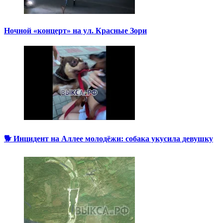
Ночной «концерт» на ул. Красные Зори
🐕 Инцидент на Аллее молодёжи: собака укусила девушку