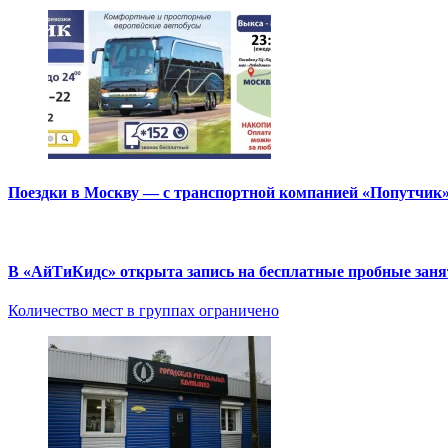
Поездки в Москву — с транспортной компанией «Попутчик
В «АйТиКидс» открыта запись на бесплатные пробные зан
Количество мест в группах ограничено