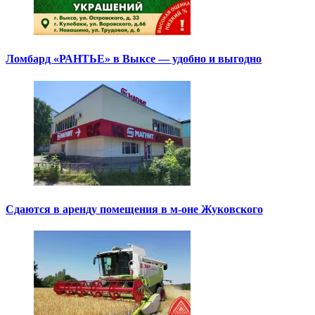
Ломбард «РАНТЬЕ» в Выксе — удобно и выгодно
Сдаются в аренду помещения в м-оне Жуковского