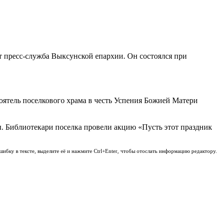
ет пресс-служба Выксунской епархии. Он состоялся при
оятель поселкового храма в честь Успения Божией Матери
ы. Библиотекари поселка провели акцию «Пусть этот праздник
шибку в тексте, выделите её и нажмите Ctrl+Enter, чтобы отослать информацию редактору.