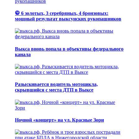
🥋 6 золотых, 3 серебряных, 4 бронзовых:
мощный результат выксунских рукопашников
Выкса вновь попала в объективы федерального
канала
Разыскивается водитель мотоцикла,
скрывшийся с места ДТП в Выксе
Ночной «концерт» на ул. Красные Зори