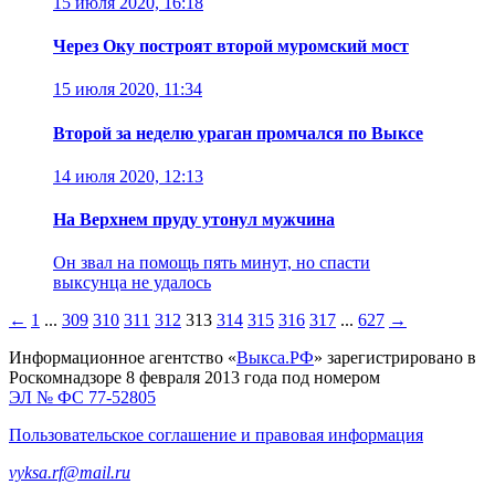
15 июля 2020, 16:18
Через Оку построят второй муромский мост
15 июля 2020, 11:34
Второй за неделю ураган промчался по Выксе
14 июля 2020, 12:13
На Верхнем пруду утонул мужчина
Он звал на помощь пять минут, но спасти
выксунца не удалось
←
1
...
309
310
311
312
313
314
315
316
317
...
627
→
Информационное агентство «
Выкса.РФ
» зарегистрировано в
Роскомнадзоре 8 февраля 2013 года под номером
ЭЛ № ФС 77-52805
Пользовательское соглашение и правовая информация
vyksa.rf@mail.ru