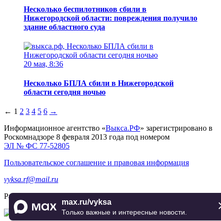
Несколько беспилотников сбили в
Нижегородской области: повреждения получило
здание областного суда
20 мая, 8:36
Несколько БПЛА сбили в Нижегородской
области сегодня ночью
←
1
2
3
4
5
6
→
Информационное агентство «
Выкса.РФ
» зарегистрировано в
Роскомнадзоре 8 февраля 2013 года под номером
ЭЛ № ФС 77-52805
Пользовательское соглашение и правовая информация
vyksa.rf@mail.ru
Разработка и продвижение —
реклама-выкса.рф
max.ru/vyksa
Только важные и интересные новости.