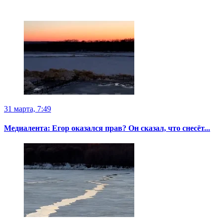
31 марта, 7:49
Медиалента: Егор оказался прав? Он сказал, что снесёт...