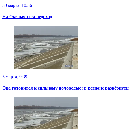
30 марта, 10:36
На Оке начался ледоход
5 марта, 9:39
Ока готовится к сильному половодью: в регионе развёрнут