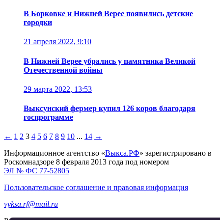
В Борковке и Нижней Верее появились детские
городки
21 апреля 2022, 9:10
В Нижней Верее убрались у памятника Великой
Отечественной войны
29 марта 2022, 13:53
Выксунский фермер купил 126 коров благодаря
госпрограмме
←
1
2
3
4
5
6
7
8
9
10
...
14
→
Информационное агентство «
Выкса.РФ
» зарегистрировано в
Роскомнадзоре 8 февраля 2013 года под номером
ЭЛ № ФС 77-52805
Пользовательское соглашение и правовая информация
vyksa.rf@mail.ru