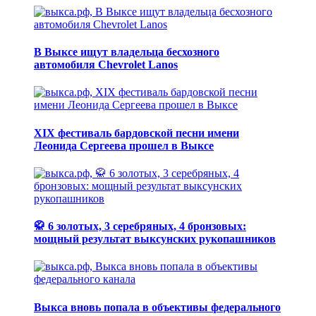
В Выксе ищут владельца бесхозного
автомобиля Chevrolet Lanos
XIX фестиваль бардовской песни имени
Леонида Сергеева прошел в Выксе
🥋 6 золотых, 3 серебряных, 4 бронзовых:
мощный результат выксунских рукопашников
Выкса вновь попала в объективы федерального