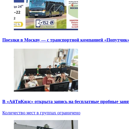
Поездки в Москву — с транспортной компанией «Попутчик
В «АйТиКидс» открыта запись на бесплатные пробные зан
Количество мест в группах ограничено