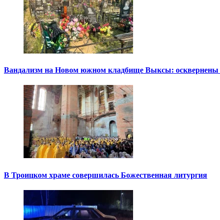
Вандализм на Новом южном кладбище Выксы: осквернены
В Троицком храме совершилась Божественная литургия