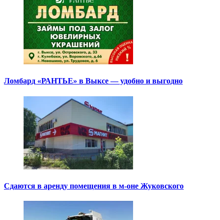
Ломбард «РАНТЬЕ» в Выксе — удобно и выгодно
Сдаются в аренду помещения в м-оне Жуковского