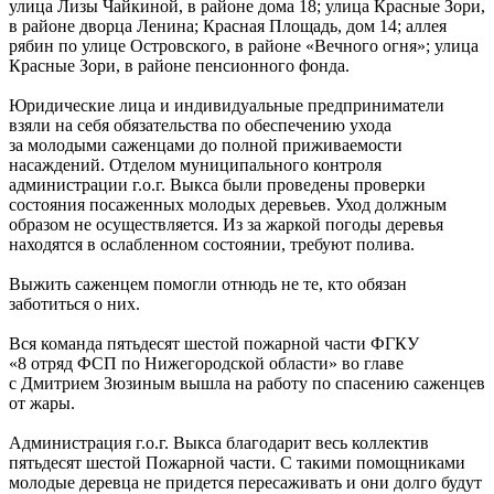
улица Лизы Чайкиной, в районе дома 18; улица Красные Зори,
в районе дворца Ленина; Красная Площадь, дом 14; аллея
рябин по улице Островского, в районе «Вечного огня»; улица
Красные Зори, в районе пенсионного фонда.
Юридические лица и индивидуальные предприниматели
взяли на себя обязательства по обеспечению ухода
за молодыми саженцами до полной приживаемости
насаждений. Отделом муниципального контроля
администрации г.о.г. Выкса были проведены проверки
состояния посаженных молодых деревьев. Уход должным
образом не осуществляется. Из за жаркой погоды деревья
находятся в ослабленном состоянии, требуют полива.
Выжить саженцем помогли отнюдь не те, кто обязан
заботиться о них.
Вся команда пятьдесят шестой пожарной части ФГКУ
«8 отряд ФСП по Нижегородской области» во главе
с Дмитрием Зюзиным вышла на работу по спасению саженцев
от жары.
Администрация г.о.г. Выкса благодарит весь коллектив
пятьдесят шестой Пожарной части. С такими помощниками
молодые деревца не придется пересаживать и они долго будут