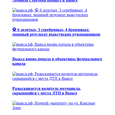
Леонида Сергеева прошел в Выксе
🥋 6 золотых, 3 серебряных, 4 бронзовых:
мощный результат выксунских рукопашников
Выкса вновь попала в объективы федерального
канала
Разыскивается водитель мотоцикла,
скрывшийся с места ДТП в Выксе