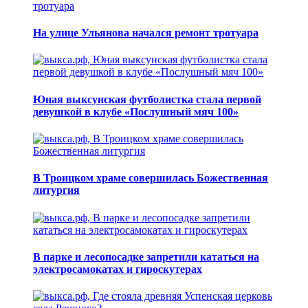
На улице Ульянова начался ремонт тротуара
Юная выксунская футболистка стала первой
девушкой в клубе «Послушный мяч 100»
В Троицком храме совершилась Божественная
литургия
В парке и лесопосадке запретили кататься на
электросамокатах и гироскутерах