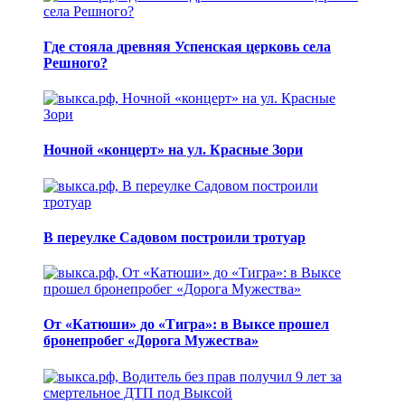
Где стояла древняя Успенская церковь села
Решного?
Ночной «концерт» на ул. Красные Зори
В переулке Садовом построили тротуар
От «Катюши» до «Тигра»: в Выксе прошел
бронепробег «Дорога Мужества»