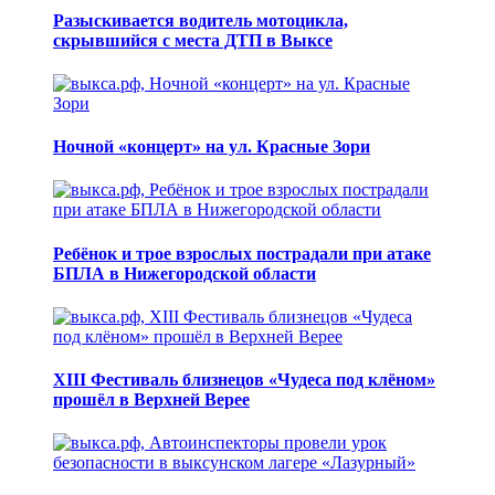
Разыскивается водитель мотоцикла,
скрывшийся с места ДТП в Выксе
Ночной «концерт» на ул. Красные Зори
Ребёнок и трое взрослых пострадали при атаке
БПЛА в Нижегородской области
XIII Фестиваль близнецов «Чудеса под клёном»
прошёл в Верхней Верее