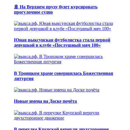
🚢 На Верхнем пруду будет курсировать
прогулочное судно
Юная выксунская футболистка стала первой
девушкой в клубе «Послушный мяч 100»
В Троицком храме совершилась Божественная
литургия
Новые имена на Доске почёта
В переулке Крупской вернули двухстороннее