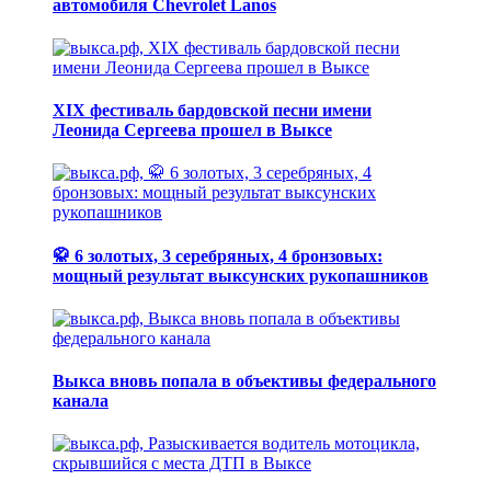
автомобиля Chevrolet Lanos
XIX фестиваль бардовской песни имени
Леонида Сергеева прошел в Выксе
🥋 6 золотых, 3 серебряных, 4 бронзовых:
мощный результат выксунских рукопашников
Выкса вновь попала в объективы федерального
канала