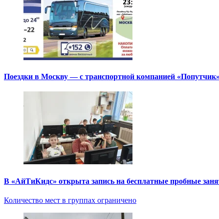
Поездки в Москву — с транспортной компанией «Попутчик
В «АйТиКидс» открыта запись на бесплатные пробные зан
Количество мест в группах ограничено