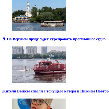
🚢 На Верхнем пруду будет курсировать прогулочное судно
Жителя Выксы спасли с тонущего катера в Нижнем Новгор