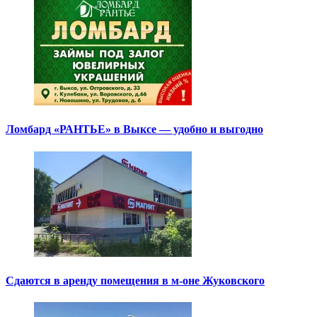
Ломбард «РАНТЬЕ» в Выксе — удобно и выгодно
Сдаются в аренду помещения в м-оне Жуковского