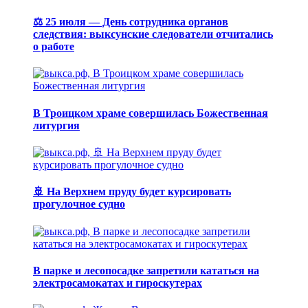
⚖️ 25 июля — День сотрудника органов
следствия: выксунские следователи отчитались
о работе
В Троицком храме совершилась Божественная
литургия
🚢 На Верхнем пруду будет курсировать
прогулочное судно
В парке и лесопосадке запретили кататься на
электросамокатах и гироскутерах