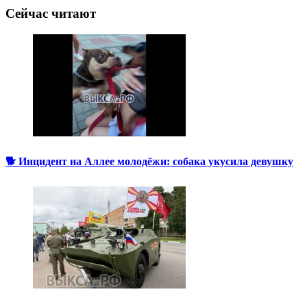
Сейчас читают
🐕 Инцидент на Аллее молодёжи: собака укусила девушку