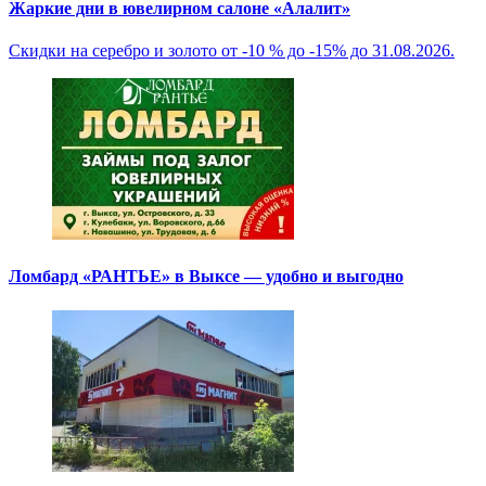
Жаркие дни в ювелирном салоне «Алалит»
Скидки на серебро и золото от -10 % до -15% до 31.08.2026.
Ломбард «РАНТЬЕ» в Выксе — удобно и выгодно