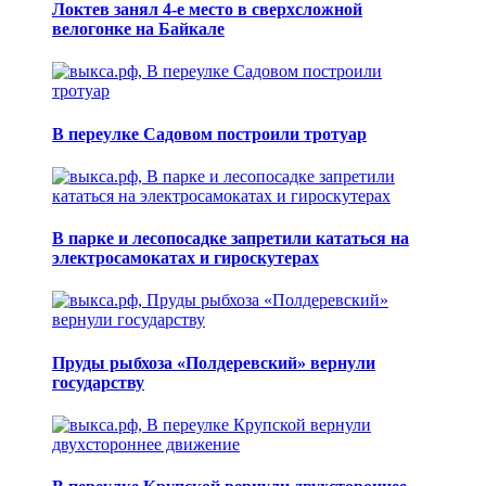
Локтев занял 4-е место в сверхсложной
велогонке на Байкале
В переулке Садовом построили тротуар
В парке и лесопосадке запретили кататься на
электросамокатах и гироскутерах
Пруды рыбхоза «Полдеревский» вернули
государству