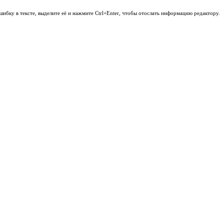
шибку в тексте, выделите её и нажмите Ctrl+Enter, чтобы отослать информацию редактору.