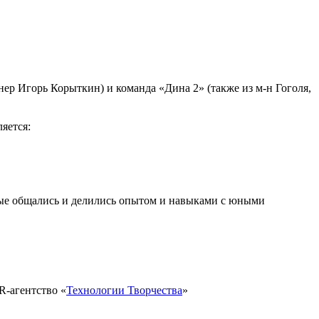
нер Игорь Корыткин) и команда «Дина 2» (также из м-н Гоголя,
яется:
рые общались и делились опытом и навыками с юными
R-агентство «
Технологии Творчества
»