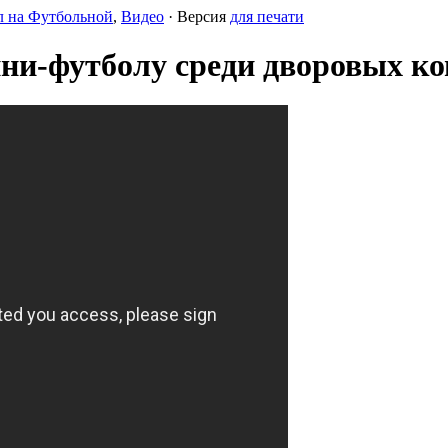
л на Футбольной
,
Видео
· Версия
для печати
ни-футболу среди дворовых ком