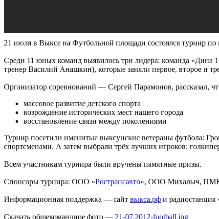
21 июля в Выксе на Футбольной площади состоялся турнир по
Среди 11 юных команд выявилось три лидера: команда «Дина 1»
тренер Василий Анашкин), которые заняли первое, второе и тре
Организатор соревнований — Сергей Парамонов, рассказал, что
массовое развитие детского спорта
возрождение исторических мест нашего города
восстановление связи между поколениями
Турнир посетили именитые выксунские ветераны футбола: Гро
спортсменами. А затем выбрали трёх лучших игроков: голкипе
Всем участникам турнира были вручены памятные призы.
Спонсоры турнира: ООО «
Ространсавто
», ООО Михалыч, ПМК 
Информационная поддержка — сайт
выкса.рф
и радиостанция 
Скачать общекомандное фото —
21-07.2012-football.jpg