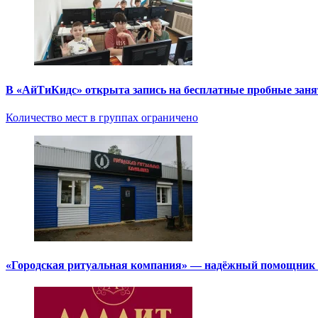
В «АйТиКидс» открыта запись на бесплатные пробные зан
Количество мест в группах ограничено
«Городская ритуальная компания» — надёжный помощник в