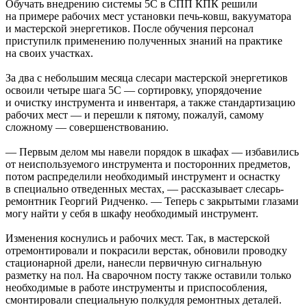
Обучать внедрению системы 5С в СПП КПК решили
на примере рабочих мест установки печь-ковш, вакууматора
и мастерской энергетиков. После обучения персонал
приступилк применению полученных знаний на практике
на своих участках.
За два с небольшим месяца слесари мастерской энергетиков
освоили четыре шага 5С — сортировку, упорядочение
и очистку инструмента и инвентаря, а также стандартизацию
рабочих мест — и перешли к пятому, пожалуй, самому
сложному — совершенствованию.
— Первым делом мы навели порядок в шкафах — избавились
от неиспользуемого инструмента и посторонних предметов,
потом распределили необходимый инструмент и оснастку
в специально отведенных местах, — рассказывает слесарь-
ремонтник Георгий Ридченко. — Теперь с закрытыми глазами
могу найти у себя в шкафу необходимый инструмент.
Изменения коснулись и рабочих мест. Так, в мастерской
отремонтировали и покрасили верстак, обновили проводку
стационарной дрели, нанесли первичную сигнальную
разметку на пол. На сварочном посту также оставили только
необходимые в работе инструменты и приспособления,
смонтировали специальную полкудля ремонтных деталей.