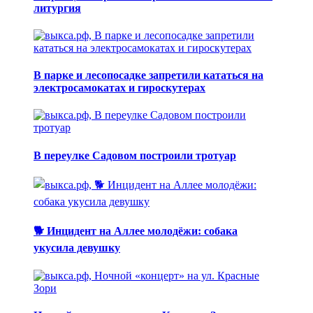
литургия
В парке и лесопосадке запретили кататься на
электросамокатах и гироскутерах
В переулке Садовом построили тротуар
🐕 Инцидент на Аллее молодёжи: собака
укусила девушку