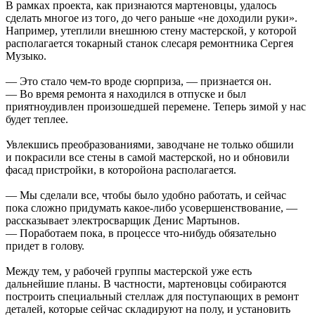
В рамках проекта, как признаются мартеновцы, удалось
сделать многое из того, до чего раньше «не доходили руки».
Например, утеплили внешнюю стену мастерской, у которой
располагается токарный станок слесаря ремонтника Сергея
Музыко.
— Это стало чем-то вроде сюрприза, — признается он.
— Во время ремонта я находился в отпуске и был
приятноудивлен произошедшей перемене. Теперь зимой у нас
будет теплее.
Увлекшись преобразованиями, заводчане не только обшили
и покрасили все стены в самой мастерской, но и обновили
фасад пристройки, в которойона располагается.
— Мы сделали все, чтобы было удобно работать, и сейчас
пока сложно придумать какое-либо усовершенствование, —
рассказывает электросварщик Денис Мартынов.
— Поработаем пока, в процессе что-нибудь обязательно
придет в голову.
Между тем, у рабочей группы мастерской уже есть
дальнейшие планы. В частности, мартеновцы собираются
построить специальный стеллаж для поступающих в ремонт
деталей, которые сейчас складируют на полу, и установить