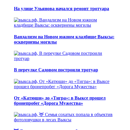
На улице Ульянова начался ремонт тротуара
Вандализм на Новом южном кладбище Выксы:
осквернены могилы
В переулке Садовом построили тротуар
От «Катюши» до «Тигра»: в Выксе прошел
бронепробег «Дорога Мужества»