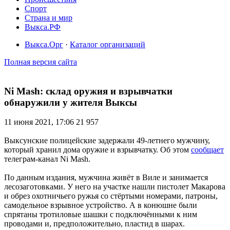
Спорт
Страна и мир
Выкса.РФ
Выкса.Орг
·
Каталог организаций
Полная версия сайта
Ni Mash: склад оружия и взрывчатки
обнаружили у жителя Выксы
11 июня 2021, 17:06
21 957
Выксунские полицейские задержали 49-летнего мужчину,
который хранил дома оружие и взрывчатку. Об этом
сообщает
телеграм-канал Ni Mash.
По данным издания, мужчина живёт в Виле и занимается
лесозаготовками. У него на участке нашли пистолет Макарова
и обрез охотничьего ружья со стёртыми номерами, патроны,
самодельное взрывное устройство. А в конюшне были
спрятаны тротиловые шашки с подключёнными к ним
проводами и, предположительно, пластид в шарах.