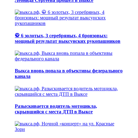
Леонида Сергеева прошел в Выксе
🥋 6 золотых, 3 серебряных, 4 бронзовых:
мощный результат выксунских рукопашников
Выкса вновь попала в объективы федерального
канала
Разыскивается водитель мотоцикла,
скрывшийся с места ДТП в Выксе