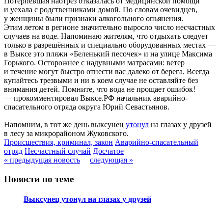
Потерпевшая наотрез отказалась от медицинской помощи
и уехала с родственниками домой. По словам очевидцев,
у женщины были признаки алкогольного опьянения.
Этим летом в регионе значительно выросло число несчастных
случаев на воде. Напоминаю жителям, что отдыхать следует
только в разрешённых и специально оборудованных местах —
в Выксе это пляжи «Беленький песочек» и на улице Максима
Горького. Осторожнее с надувными матрасами: ветер
и течение могут быстро отнести вас далеко от берега. Всегда
купайтесь трезвыми и ни в коем случае не оставляйте без
внимания детей. Помните, что вода не прощает ошибок!
— прокомментировал Выксе.РФ начальник аварийно-
спасательного отряда округа Юрий Севастьянов.
Напомним, в тот же день выксунец
утонул
на глазах у друзей
в лесу за микрорайоном Жуковского.
Происшествия, криминал, закон
Аварийно-спасательный
отряд
Несчастный случай
Досчатое
« предыдущая новость
следующая »
Новости по теме
Выксунец утонул на глазах у друзей