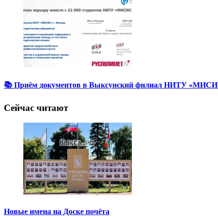
📚 Приём документов в Выксунский филиал НИТУ «МИСИС
Сейчас читают
Новые имена на Доске почёта