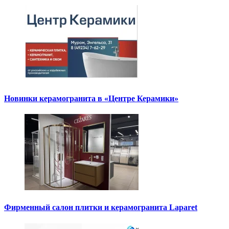
Новинки керамогранита в «Центре Керамики»
Фирменный салон плитки и керамогранита Laparet