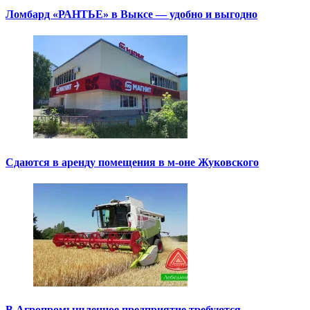
Ломбард «РАНТЬЕ» в Выксе — удобно и выгодно
Сдаются в аренду помещения в м-оне Жуковского
В Агропромышленное предприятие требуются