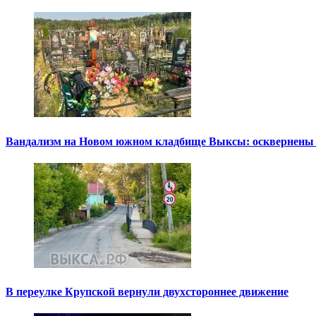
Вандализм на Новом южном кладбище Выксы: осквернены
В переулке Крупской вернули двухстороннее движение