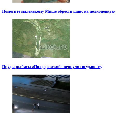
Помогите маленькому Мише обрести шанс на полноценную
Пруды рыбхоза «Полдеревский» вернули государству