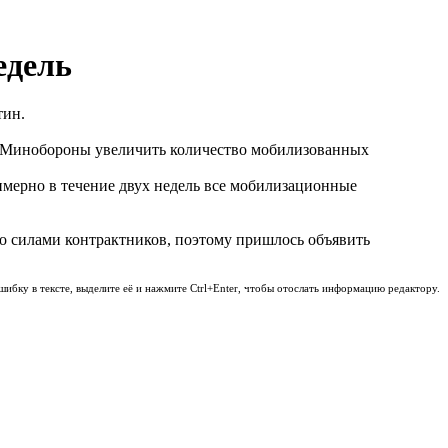
едель
тин.
от Минобороны увеличить количество мобилизованных
римерно в течение двух недель все мобилизационные
ко силами контрактников, поэтому пришлось объявить
шибку в тексте, выделите её и нажмите Ctrl+Enter, чтобы отослать информацию редактору.