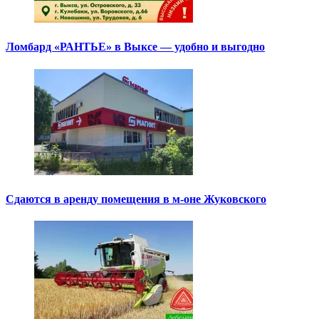
Ломбард «РАНТЬЕ» в Выксе — удобно и выгодно
Сдаются в аренду помещения в м-оне Жуковского