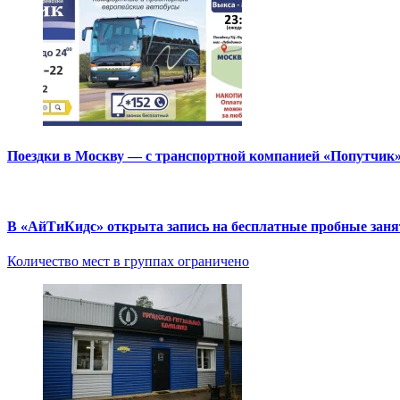
Поездки в Москву — с транспортной компанией «Попутчик
В «АйТиКидс» открыта запись на бесплатные пробные зан
Количество мест в группах ограничено