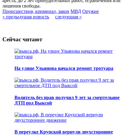
ареста, до 2 лет принудительных работ, ограничения или
лишения свободы.
Происшествия, криминал, закон
МВД
Оружие
« предыдущая новость
следующая »
Сейчас читают
На улице Ульянова начался ремонт тротуара
Водитель без прав получил 9 лет за смертельное
ДТП под Выксой
В переулке Крупской вернули двухстороннее