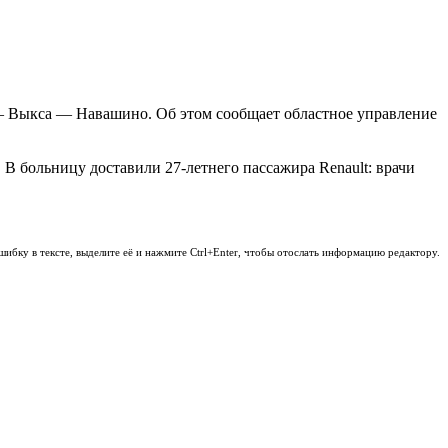
ки — Выкса — Навашино. Об этом сообщает областное управление
В больницу доставили 27-летнего пассажира Renault: врачи
шибку в тексте, выделите её и нажмите Ctrl+Enter, чтобы отослать информацию редактору.