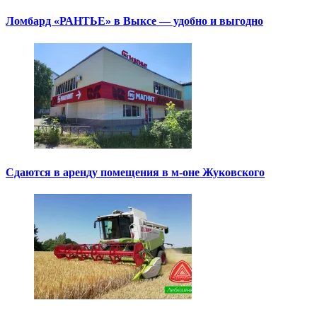
Ломбард «РАНТЬЕ» в Выксе — удобно и выгодно
Сдаются в аренду помещения в м-оне Жуковского