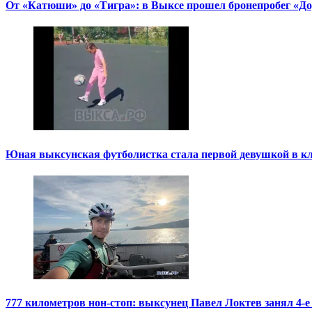
От «Катюши» до «Тигра»: в Выксе прошел бронепробег «Д
Юная выксунская футболистка стала первой девушкой в к
777 километров нон-стоп: выксунец Павел Локтев занял 4-е