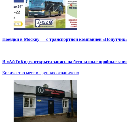
Поездки в Москву — с транспортной компанией «Попутчик
В «АйТиКидс» открыта запись на бесплатные пробные зан
Количество мест в группах ограничено