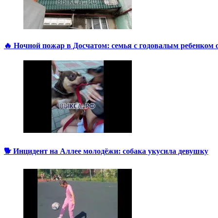
🔥 Ночной пожар в Досчатом: семья с годовалым ребенком 
🐕 Инцидент на Аллее молодёжи: собака укусила девушку