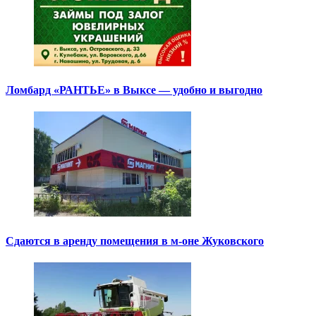
Ломбард «РАНТЬЕ» в Выксе — удобно и выгодно
Сдаются в аренду помещения в м-оне Жуковского