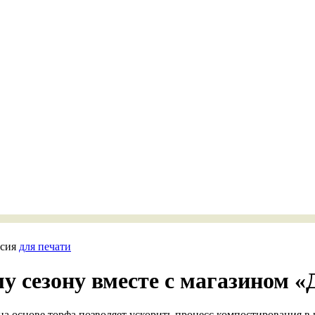
рсия
для печати
му сезону вместе с магазином 
 основе торфа позволяет ускорить процесс компостирования в нес