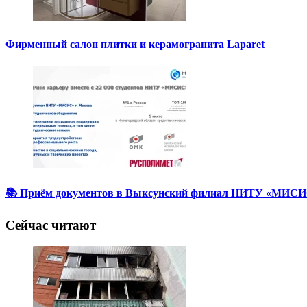
Фирменный салон плитки и керамогранита Laparet
📚 Приём документов в Выксунский филиал НИТУ «МИСИС
Сейчас читают