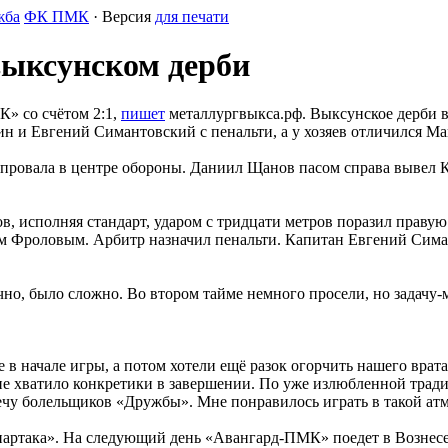
жба
ФК ПМК
· Версия
для печати
выксунском дерби
» со счётом 2:1,
пишет
металлургвыкса.рф. Выксунское дерби 
ин и Евгений Симантовский с пенальти, а у хозяев отличился Ма
провала в центре обороны. Даниил Щанов пасом справа вывел К
 исполняя стандарт, ударом с тридцати метров поразил правую 
 Фроловым. Арбитр назначил пенальти. Капитан Евгений Симант
ечно, было сложно. Во втором тайме немного просели, но зада
е в начале игры, а потом хотели ещё разок огорчить нашего врат
 не хватило конкретики в завершении. По уже излюбленной трад
ечу болельщиков «Дружбы». Мне понравилось играть в такой ат
партака». На следующий день «Авангард-ПМК» поедет в Вознесен