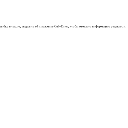
шибку в тексте, выделите её и нажмите Ctrl+Enter, чтобы отослать информацию редактору.