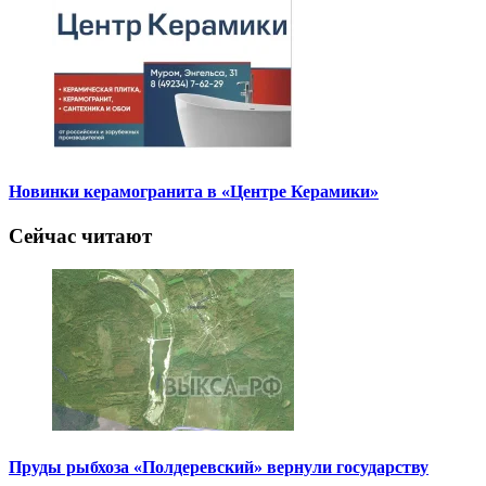
Новинки керамогранита в «Центре Керамики»
Сейчас читают
Пруды рыбхоза «Полдеревский» вернули государству