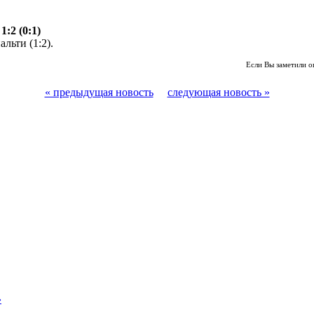
2 (0:1)
альти (1:2).
Если Вы заметили о
« предыдущая новость
следующая новость »
»