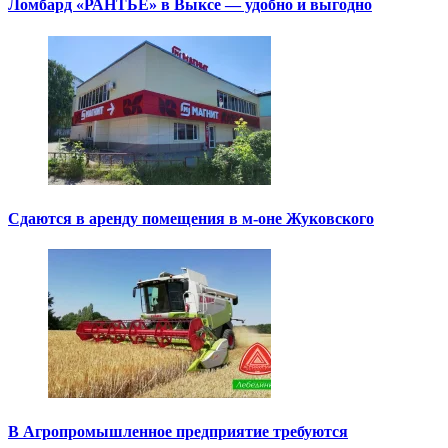
Ломбард «РАНТЬЕ» в Выксе — удобно и выгодно
Сдаются в аренду помещения в м-оне Жуковского
В Агропромышленное предприятие требуются