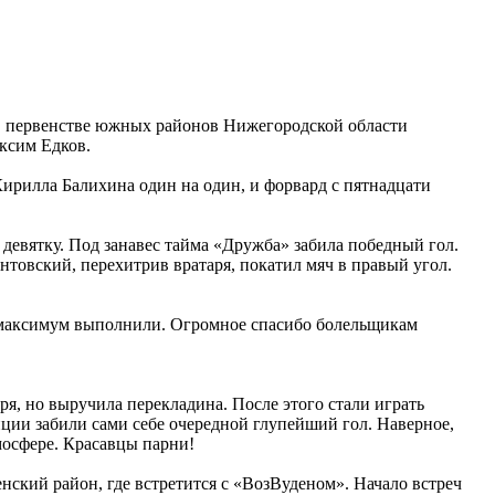
в первенстве южных районов Нижегородской области
ксим Едков.
ирилла Балихина один на один, и форвард с пятнадцати
девятку. Под занавес тайма «Дружба» забила победный гол.
овский, перехитрив вратаря, покатил мяч в правый угол.
чу-максимум выполнили. Огромное спасибо болельщикам
аря, но выручила перекладина. После этого стали играть
иции забили сами себе очередной глупейший гол. Наверное,
мосфере. Красавцы парни!
ский район, где встретится с «ВозВуденом». Начало встреч