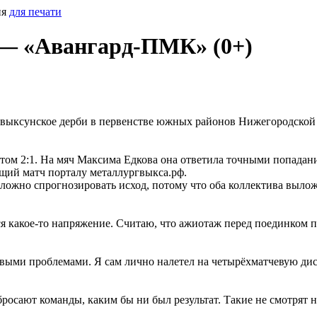
ия
для печати
 — «Авангард-ПМК» (0+)
я выксунское дерби в первенстве южных районов Нижегородской
ётом 2:1. На мяч Максима Едкова она ответила точными попада
щий матч порталу металлургвыкса.рф.
ложно спрогнозировать исход, потому что оба коллектива выложа
 какое-то напряжение. Считаю, что ажиотаж перед поединком 
выми проблемами. Я сам лично налетел на четырёхматчевую дис
 бросают команды, каким бы ни был результат. Такие не смотрят