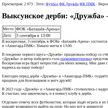
Просмотров: 2 973 · Теги:
Футбол
ФК Дружба
ФК ПМК
· Верс
Выксунское дерби: «Дружба»
ФОК «Баташёв-Арена»
Место:
3 сентября в 13:00
Дата:
В воскресенье, 3 сентября, в ФОКе «Баташёв-Арена» состоитс
и «Авангард-ПМК». Начало матча в 13:00.
В поединке первого круга «Дружба» праздновала победу со сч
«Дружбы» и автор победного гола
прокомментировал
предстоя
Воскресная игра будет непростой для обеих команд. Мне даже с
надеюсь на нашу победу!
Ежегодно перед дерби «Дружбы» и «Авангарда-ПМК» создаётся
праздник для болельщиков и матч друзей!
В 2023 году «Дружба» и «Авангард-ПМК» столкнулись с кадро
К счастью, она закончилась, и я помогу клубу в дерби.
Отдельно отмечу всех футболистов, которые ходят играть и не
находят возможность выйти на поле. На них всё и держится!