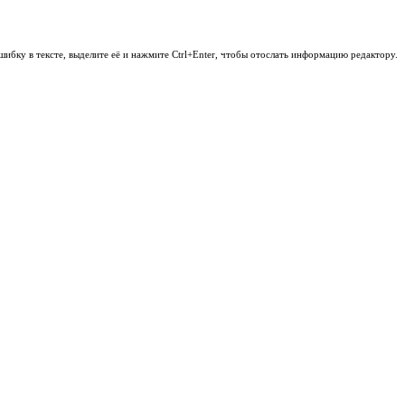
шибку в тексте, выделите её и нажмите Ctrl+Enter, чтобы отослать информацию редактору.