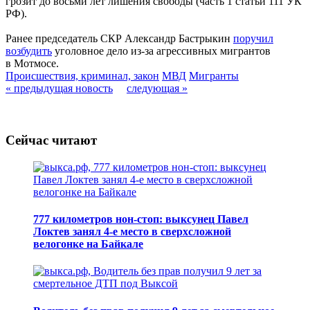
грозит до восьми лет лишения свободы (часть 1 статьи 111 УК
РФ).
Ранее председатель СКР Александр Бастрыкин
поручил
возбудить
уголовное дело из-за агрессивных мигрантов
в Мотмосе.
Происшествия, криминал, закон
МВД
Мигранты
« предыдущая новость
следующая »
Сейчас читают
777 километров нон-стоп: выксунец Павел
Локтев занял 4-е место в сверхсложной
велогонке на Байкале