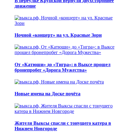
В переулке Крупской вернули двухстороннее
движение
Ночной «концерт» на ул. Красные Зори
От «Катюши» до «Тигра»: в Выксе прошел
бронепробег «Дорога Мужества»
Новые имена на Доске почёта
Жителя Выксы спасли с тонущего катера в
Нижнем Новгороде