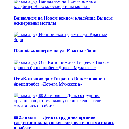
Вандализм на Новом южном кладбище Выксы:
осквернены могилы
Ночной «концерт» на ул. Красные Зори
От «Катюши» до «Тигра»: в Выксе прошел
бронепробег «Дорога Мужества»
⚖️ 25 июля — День сотрудника органов
следствия: выксунские следователи отчитались
о работе