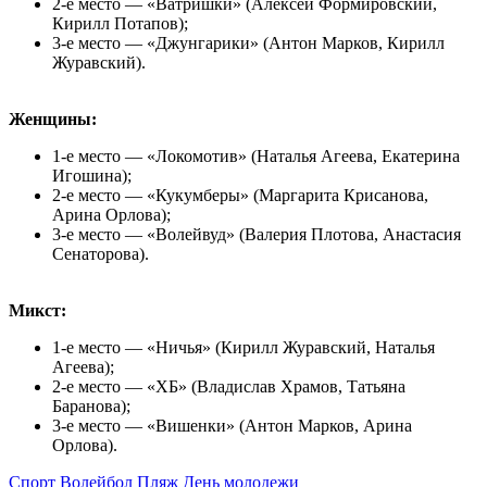
2-е место — «Ватришки» (Алексей Формировский,
Кирилл Потапов);
3-е место — «Джунгарики» (Антон Марков, Кирилл
Журавский).
Женщины:
1-е место — «Локомотив» (Наталья Агеева, Екатерина
Игошина);
2-е место — «Кукумберы» (Маргарита Крисанова,
Арина Орлова);
3-е место — «Волейвуд» (Валерия Плотова, Анастасия
Сенаторова).
Микст:
1-е место — «Ничья» (Кирилл Журавский, Наталья
Агеева);
2-е место — «ХБ» (Владислав Храмов, Татьяна
Баранова);
3-е место — «Вишенки» (Антон Марков, Арина
Орлова).
Спорт
Волейбол
Пляж
День молодежи