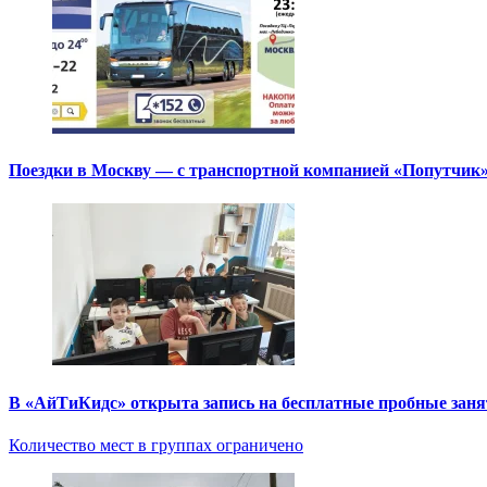
Поездки в Москву — с транспортной компанией «Попутчик
В «АйТиКидс» открыта запись на бесплатные пробные зан
Количество мест в группах ограничено