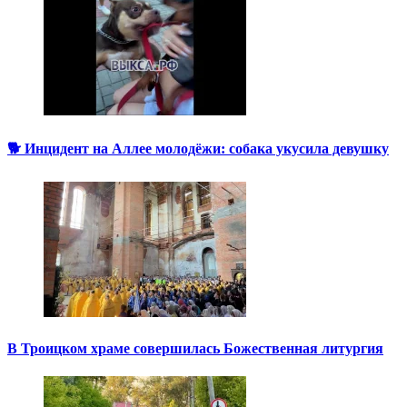
🐕 Инцидент на Аллее молодёжи: собака укусила девушку
В Троицком храме совершилась Божественная литургия