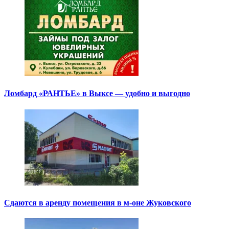
Ломбард «РАНТЬЕ» в Выксе — удобно и выгодно
Сдаются в аренду помещения в м-оне Жуковского