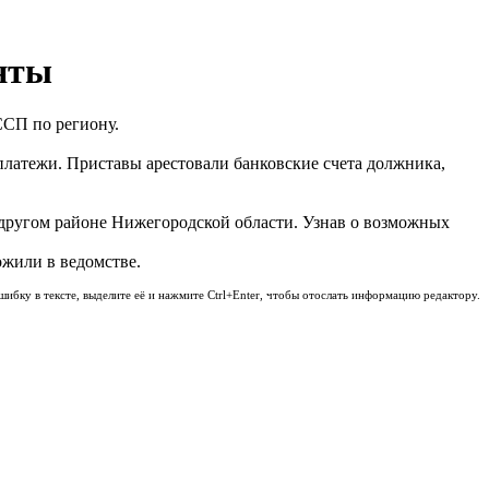
енты
ССП по региону.
 платежи. Приставы арестовали банковские счета должника,
 другом районе Нижегородской области. Узнав о возможных
жили в ведомстве.
шибку в тексте, выделите её и нажмите Ctrl+Enter, чтобы отослать информацию редактору.