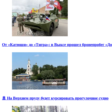
От «Катюши» до «Тигра»: в Выксе прошел бронепробег «Д
🚢 На Верхнем пруду будет курсировать прогулочное судно