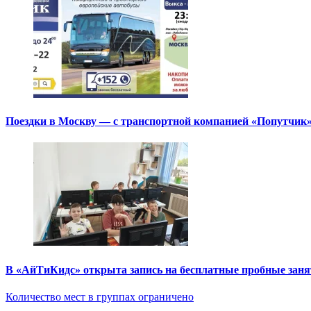
Поездки в Москву — с транспортной компанией «Попутчик
В «АйТиКидс» открыта запись на бесплатные пробные зан
Количество мест в группах ограничено