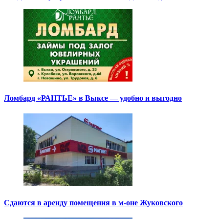
Ломбард «РАНТЬЕ» в Выксе — удобно и выгодно
Сдаются в аренду помещения в м-оне Жуковского