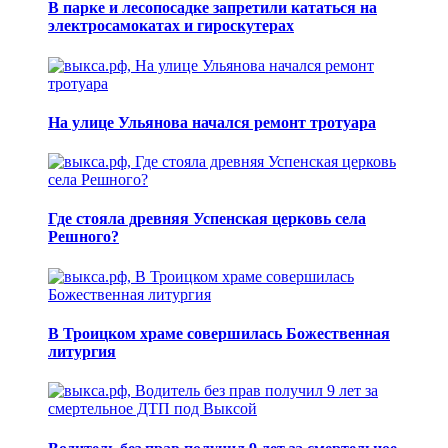
В парке и лесопосадке запретили кататься на
электросамокатах и гироскутерах
На улице Ульянова начался ремонт тротуара
Где стояла древняя Успенская церковь села
Решного?
В Троицком храме совершилась Божественная
литургия