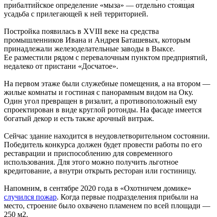
прибалтийское определение «мыза» — отдельно стоящая
усадьба с прилегающей к ней территорией.
Постройка появилась в XVIII веке на средства
промышленников Ивана и Андрея Баташевых, которым
принадлежали железоделательные заводы в Выксе.
Ее разместили рядом с перевалочным пунктом предприятий,
недалеко от пристани «Досчатое».
На первом этаже были служебные помещения, а на втором —
жилые комнаты и гостиная с панорамным видом на Оку.
Один угол превращен в ризалит, а противоположный ему
спроектирован в виде круглой ротонды. На фасаде имеется
богатый декор и есть также арочный витраж.
Сейчас здание находится в неудовлетворительном состоянии.
Победитель конкурса должен будет провести работы по его
реставрации и приспособлению для современного
использования. Для этого можно получить льготное
кредитование, а внутри открыть ресторан или гостиницу.
Напомним, в сентябре 2020 года в «Охотничем домике»
случился пожар
. Когда первые подразделения прибыли на
место, строение было охвачено пламенем по всей площади —
250 м2.