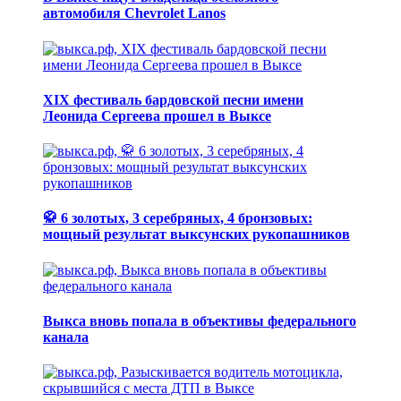
автомобиля Chevrolet Lanos
XIX фестиваль бардовской песни имени
Леонида Сергеева прошел в Выксе
🥋 6 золотых, 3 серебряных, 4 бронзовых:
мощный результат выксунских рукопашников
Выкса вновь попала в объективы федерального
канала