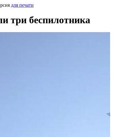
ерсия
для печати
ли три беспилотника