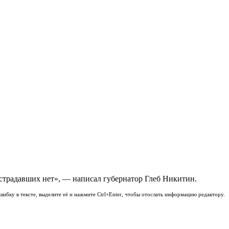
традавших нет», — написал губернатор Глеб Никитин.
шибку в тексте, выделите её и нажмите Ctrl+Enter, чтобы отослать информацию редактору.