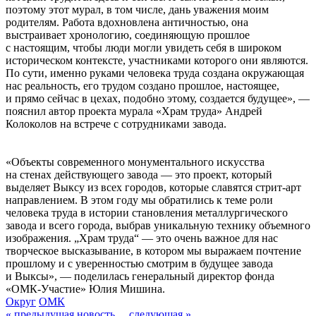
поэтому этот мурал, в том числе, дань уважения моим
родителям. Работа вдохновлена античностью, она
выстраивает хронологию, соединяющую прошлое
с настоящим, чтобы люди могли увидеть себя в широком
историческом контексте, участниками которого они являются.
По сути, именно руками человека труда создана окружающая
нас реальность, его трудом создано прошлое, настоящее,
и прямо сейчас в цехах, подобно этому, создается будущее», —
пояснил автор проекта мурала «Храм труда» Андрей
Колоколов на встрече с сотрудниками завода.
«Объекты современного монументального искусства
на стенах действующего завода — это проект, который
выделяет Выксу из всех городов, которые славятся стрит-арт
направлением. В этом году мы обратились к теме роли
человека труда в истории становления металлургического
завода и всего города, выбрав уникальную технику объемного
изображения. „Храм труда“ — это очень важное для нас
творческое высказывание, в котором мы выражаем почтение
прошлому и с уверенностью смотрим в будущее завода
и Выксы», — поделилась генеральный директор фонда
«ОМК-Участие» Юлия Мишина.
Округ
ОМК
« предыдущая новость
следующая »