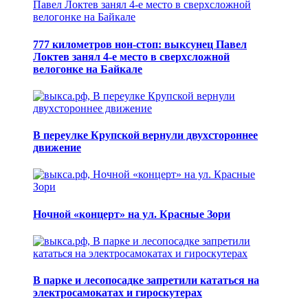
777 километров нон-стоп: выксунец Павел
Локтев занял 4-е место в сверхсложной
велогонке на Байкале
В переулке Крупской вернули двухстороннее
движение
Ночной «концерт» на ул. Красные Зори
В парке и лесопосадке запретили кататься на
электросамокатах и гироскутерах