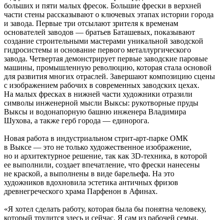
больших и пяти малых фресок. Большие фрески в верхней
части стены рассказывают о ключевых этапах истории города
и завода. Первые три отсылают зрителя к временам
основателей заводов — братьев Баташевых, показывают
создание строительными мастерами уникальной заводской
гидросистемы и основание первого металлургического
завода. Четвертая демонстрирует первые заводские паровые
машины, промышленную революцию, которая стала основой
для развития многих отраслей. Завершают композицию сцены
с изображением рабочих в современных заводских цехах.
На малых фресках в нижней части художники отразили
символы инженерной мысли Выксы: рукотворные пруды
Выксы и водонапорную башню инженера Владимира
Шухова, а также герб города — единорога.
Новая работа в индустриальном стрит-арт-парке ОМК
в Выксе — это не только художественное изображение,
но и архитектурное решение, так как 3D-техника, в которой
ее выполнили, создает впечатление, что фрески нанесены
не краской, а выполнены в виде барельефа. На это
художников вдохновила эстетика античных фризов
древнегреческого храма Парфенон в Афинах.
«Я хотел сделать работу, которая была бы понятна человеку,
который трудится здесь и сейчас. Я сам из рабочей семьи,