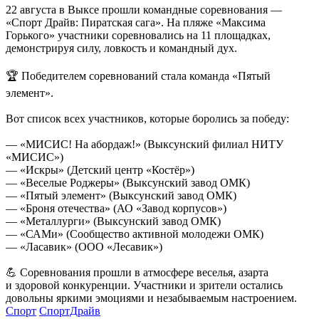
22 августа в Выксе прошли командные соревнования —
«Спорт Драйв: Пиратская сага». На пляже «Максима
Горького» участники соревновались на 11 площадках,
демонстрируя силу, ловкость и командный дух.
🏆 Победителем соревнований стала команда «Пятый
элемент».
Вот список всех участников, которые боролись за победу:
— «МИСИС! На абордаж!» (Выксунский филиал НИТУ
«МИСИС»)
— «Искры» (Детский центр «Костёр»)
— «Веселые Роджеры» (Выксунский завод ОМК)
— «Пятый элемент» (Выксунский завод ОМК)
— «Броня отечества» (АО «Завод корпусов»)
— «Металлурги» (Выксунский завод ОМК)
— «САМи» (Сообщество активной молодежи ОМК)
— «Ласавик» (ООО «Лесавик»)
💪 Соревнования прошли в атмосфере веселья, азарта
и здоровой конкуренции. Участники и зрители остались
довольны яркими эмоциями и незабываемым настроением.
Спорт
СпортДрайв