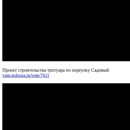
Проект строительства тротуара по переулку Садовый
vam.golosza.ru/vote/7611