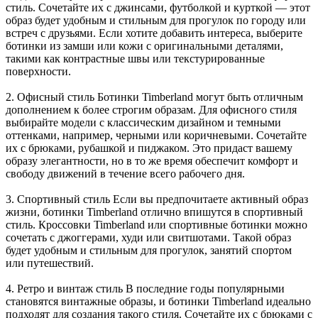
стиль. Сочетайте их с джинсами, футболкой и курткой — этот
образ будет удобным и стильным для прогулок по городу или
встреч с друзьями. Если хотите добавить интереса, выберите
ботинки из замши или кожи с оригинальными деталями,
такими как контрастные швы или текстурированные
поверхности.
2. Офисный стиль Ботинки Timberland могут быть отличным
дополнением к более строгим образам. Для офисного стиля
выбирайте модели с классическим дизайном и темными
оттенками, например, черными или коричневыми. Сочетайте
их с брюками, рубашкой и пиджаком. Это придаст вашему
образу элегантности, но в то же время обеспечит комфорт и
свободу движений в течение всего рабочего дня.
3. Спортивный стиль Если вы предпочитаете активный образ
жизни, ботинки Timberland отлично впишутся в спортивный
стиль. Кроссовки Timberland или спортивные ботинки можно
сочетать с джоггерами, худи или свитшотами. Такой образ
будет удобным и стильным для прогулок, занятий спортом
или путешествий.
4. Ретро и винтаж стиль В последние годы популярными
становятся винтажные образы, и ботинки Timberland идеально
подходят для создания такого стиля. Сочетайте их с брюками с