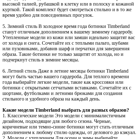
высокой талией, рубашкой в клетку или в полоску и кожаной
курткой. Такой комплект будет смотреться стильно и в то же
время удобно для повседневных прогулок.
5. Зимний стиль В холодное время года ботинки Timberland
станут отличным дополнением к вашему зимнему гардеробу.
Утепленные модели из кожи или замши идеально защитят вас
от холода и снега. Сочетайте их с теплыми пальто, шубами
или пуховиками, добавив шарф и перчатки для завершения
образа. Такие ботинки не только защитят от холода, но и
подчеркнут стиль в зимние месяцы.
6. Летний стиль Даже в летние месяцы ботинки Timberland
могут быть частью вашего гардероба. Для теплого времени
года выбирайте легкие модели, такие как кроссовки или
ботинки с открытыми сетчатыми вставками. Сочетайте их с
шортами, футболками и летними брюками для создания
стильного и удобного образа на каждый день.
Какие модели Timberland выбрать для разных образов?
1. Классические модели Это модели с минималистичным
дизайном, подходящие для любого сезона. Черные,
коричневые или темно-синие ботинки могут стать отличным
дополнением к любому стилю одежды, от делового до кэжуал.
2. Модели с утеплением Для осени и зимы выбирайте