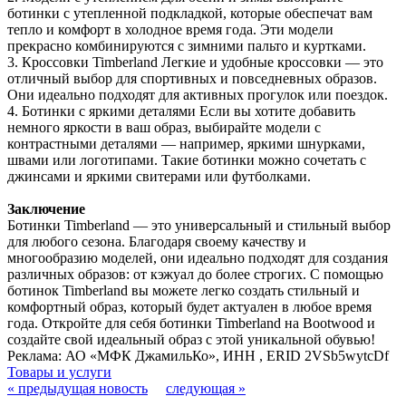
ботинки с утепленной подкладкой, которые обеспечат вам
тепло и комфорт в холодное время года. Эти модели
прекрасно комбинируются с зимними пальто и куртками.
3. Кроссовки Timberland Легкие и удобные кроссовки — это
отличный выбор для спортивных и повседневных образов.
Они идеально подходят для активных прогулок или поездок.
4. Ботинки с яркими деталями Если вы хотите добавить
немного яркости в ваш образ, выбирайте модели с
контрастными деталями — например, яркими шнурками,
швами или логотипами. Такие ботинки можно сочетать с
джинсами и яркими свитерами или футболками.
Заключение
Ботинки Timberland — это универсальный и стильный выбор
для любого сезона. Благодаря своему качеству и
многообразию моделей, они идеально подходят для создания
различных образов: от кэжуал до более строгих. С помощью
ботинок Timberland вы можете легко создать стильный и
комфортный образ, который будет актуален в любое время
года. Откройте для себя ботинки Timberland на Bootwood и
создайте свой идеальный образ с этой уникальной обувью!
Реклама: АО «МФК ДжамильКо», ИНН , ERID 2VSb5wytcDf
Товары и услуги
« предыдущая новость
следующая »