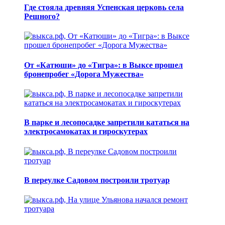
Где стояла древняя Успенская церковь села
Решного?
От «Катюши» до «Тигра»: в Выксе прошел
бронепробег «Дорога Мужества»
В парке и лесопосадке запретили кататься на
электросамокатах и гироскутерах
В переулке Садовом построили тротуар