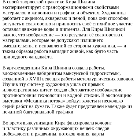
В своей творческой практике Кира Шилина
экспериментирует с трансформационными свойствами
материалов в живописи и графике и объектах. Художница
работает с акрилом, акварелью и пеной, пока они способны
вступать в соавторство и привносить своё стихийное участие,
оставляя движение воды и пигмента. Для Киры Шилиной
важно, что изображение — это результат её соавторства с
материалами, которые не допускают излишнего
вмешательства и исправлений со стороны художника, — и
таким образом работа выглядит живой, как будто часть
природного ландшафта.
В арт-резиденции Кира Шилина создала работы,
вдохновленные лабиринтом выксунской гидросистемы,
созданной в XVIII веке для работы металлургических заводов.
Изучив эту систему, художница ушла от прямых
иллюстративных цитат, создав абстрактное изображение
противостояния технологии и водной стихии. В экспозицию
выставки «Механика потока» войдут холсты и несколько
серий работ на бумаге. Также будет представлен календарь из
печатной бактериальной графики.
Во время выксунизации Кира фиксировала колорит
и пластику различных окружающих вещей: следов
побежалости и ржавчины, потоков ливня, карты