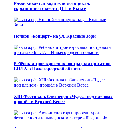
Разыскивается водитель мотоцикла,
скрывшийся с места ДТП в Выксе
Ночной «концерт» на ул. Красные Зори
Ребёнок и трое взрослых пострадали при атаке
БПЛА в Нижегородской области
XIII Фестиваль близнецов «Чудеса под клёном»
прошёл в Верхней Верее