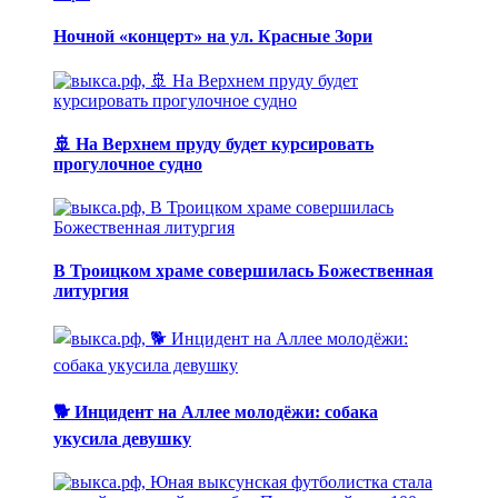
Ночной «концерт» на ул. Красные Зори
🚢 На Верхнем пруду будет курсировать
прогулочное судно
В Троицком храме совершилась Божественная
литургия
🐕 Инцидент на Аллее молодёжи: собака
укусила девушку