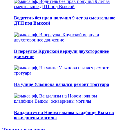
Водитель без прав получил 9 лет за смертельное
ДТП под Выксой
В переулке Крупской вернули двухстороннее
движение
На улице Ульянова начался ремонт тротуара
Вандализм на Новом южном кладбище Выксы:
осквернены могилы
Товары и услуги