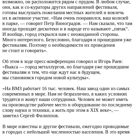
возможно, он расположится рядом с прудом. В любом случае,
они, как и со-кураторы других направлений фестиваля,
готовы выслушать пожелания местных жителей и вовлечь
их в активное участие. «Нам очень понравился, ваш колизей
в парке, — говорит Петр Виноградов. — Нам сказали, что там
иногда проходят дискотеки и в народе его называют „пятак“.
И вообще, город открылся нам с неожиданной стороны.
Много интересного. Безусловно, благодаря и прошедшим уже
фестивалям. Поэтому о необходимости их проведения
не стоит и говорить».
Об этом в ходе пресс-конференции говорил и Игорь Раев:
«Выкса — город металлургов, но благодаря уже прошедшим
фестивалям и тем, что еще ждут нас в будущем,
мы становимся городом новой культуры».
«На ВМЗ работает 16 тыс. человек. Наш завод один из самых
современных в мире. Нам не безразлично, в каких условиях
трудятся и живут наши сотрудники. Человек не может иметь
на производстве рабочее место и оборудование по последнему
слову науки и техники, а жить при этом в XIX веке», —
заметил Сергей Филиппов.
В мире известны и другие фестивали, ежегодно проводимые
в городах с небольшой численностью населения. В это время