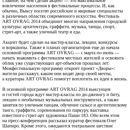
Главное, на чем сделан акцент — это максимальное
вовлечение населения в фестивальные процессы. И, как
обычно, Выксу посетят российские и мировые специалисты
в различных областях современного искусства. Фестиваль
ART OVRAG 2014 объединит многие направления городской
культуры: архитектура, граффити, музыка, танцы, спорт,
стрит-арт, а также уличный театр и еда.
Акцент будет сделан на мастер-классы, лекции, конкурсы
и воркшопы. Также в планах организаторов еще до начала
основной программы ART OVRAG — с марта по июнь —
начать знакомить с фестивалем местных жителей и освежить
облик уже существующих арт-объектов прошлых лет.
Межфестивальную программу откроет проект «Дворы»:
жители расскажут, каким они видят двор своей мечты,
а кураторы ART OVRAG помогут воплотить их идеи в жизнь.
В основной программе ART OVRAG 2014 выксунцев
и гостей города ждут мастер-классы по ди-джеингу и биту,
лекции о необычных музыкальных инструментах, а также
занятия по уличным танцам, обучение сальсе и аргентинскому
танго, граффити, соревнования по паркуру, выставка
известного стрит-арт художника Паши 183. Обо всем этом
на пресс-конференции рассказал куратор фестиваля Олег
Шапиро. Кроме этого, ожидаются театральное шествие