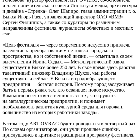
и член попечительского совета Института медиа, архитектуры
и дизайна «Стрелка» Олег Шапиро, глава администрации г. о.
Выкса Игорь Раев, управляющий директор ОАО «ВМЗ»
Сергей Филиппов, а также со-кураторы по различным
направлениям фестиваля, журналисты областных и местных
сми.
«Цель фестиваля — через современное искусство привлечь
население к преобразованиям не только городского
пространства, но и собственной жизни, — отметила в своем
выступлении Ирина Седых. — Металлургический завод
существует в Выксе более 250 лет. В свое время здесь работал
талантливый инженер Владимир Шухов, чьи работы
существуют и сейчас. У Выксы и градообразующего
предприятия — богатая история. Поэтому город заслуживает
быть в первых рядах тех, кто осваивает новое искусство.
Компания несет ответственность за тех, кто трудится
на металлургическом предприятии, и понимает
необходимость развития культурной среды для горожан,
большинство из которых работники завода».
В этом году ART OVRAG будет проводиться в четвертый раз.
По словам организаторов, они учли прошлые ошибки,
прислушались к критике и расширили программу фестиваля.