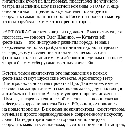
гигантских кукол на платформах, представление уличного
театра из Испании, шоу известной команды STOMP. И еще
одна новинка — праздник вкусной еды: планируется
соорудить самый длинный стол в России и провести мастер-
классы зарубежных и местных рестораторов.
«ART OVRAG должен каждый год давать Выксе стимул для
прогресса, — говорит Олег Шапиро. — Культурный
фестиваль — это инструмент развития города. И наша
сверхзадача не только разбудить инициативу, но и передать
ее городскому населению, чтобы через несколько лет
фестиваль стал независимым и абсолютно единым с городом,
творил бы сам себя руками местных жителей».
Кстати, темой архитектурного направления в рамках
фестиваля станут шуховские объекты. Архитектор Петр
Виноградов, основатель проекта «Про. Движение», вместе
со своей командой летом из металлолома создадут настоящие
арт-объекты. Посетив Выксу, и увидев творения инженера
Шухова, «шедевры технической мысли» — как они сказали
в беседе с корреспондентом Выкса.РФ, они вдохновились
на новые творения. В их команде архитекторы, конструкторы,
кузнецы и просто неравнодушные к современному искусству
люди. На территории нашего города они планируют
соорудить маяк из металлолома, высотой примерно 15 метров,